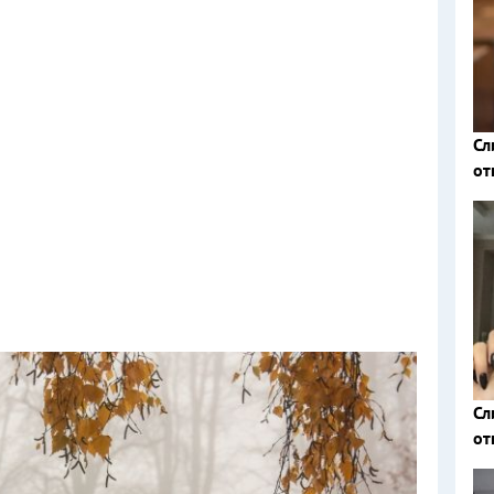
Сл
от
Сл
от