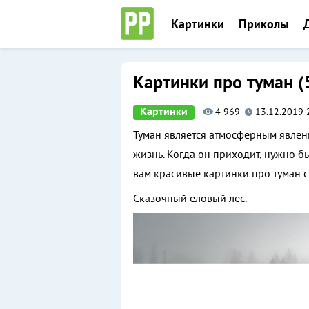
Перейти
Картинки
Приколы
к
содержимому
Приколы, фото и картинки
Картинки про туман (
Картинки
4 969
13.12.2019 
Туман является атмосферным явлен
жизнь. Когда он приходит, нужно б
вам красивые картинки про туман с
Сказочный еловый лес.