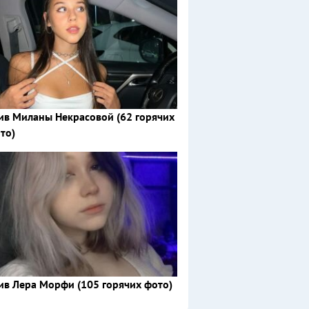
ив Миланы Некрасовой (62 горячих
то)
ив Лера Морфи (105 горячих фото)