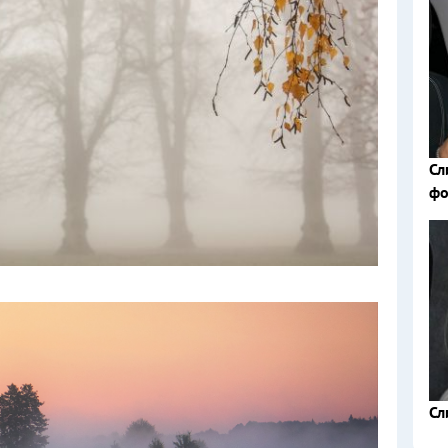
Сл
фо
Сл