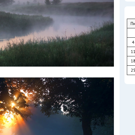
П
4
1
1
2