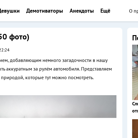
О п
Девушки
Демотиваторы
Анекдоты
Ещё
50 фото)
П
22:24
ием, добавляющим немного загадочности в нашу
ыть аккуратным за рулём автомобиля. Представляем
 природой, которые тут можно посмотреть.
Сл
от