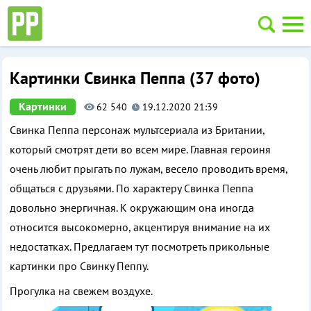
Перейти
к
содержимому
Приколы, фото и картинки
Картинки Свинка Пеппа (37 фото)
Картинки
62 540
19.12.2020 21:39
Свинка Пеппа персонаж мультсериала из Британии,
который смотрят дети во всем мире. Главная героиня
очень любит прыгать по лужам, весело проводить время,
общаться с друзьями. По характеру Свинка Пеппа
довольно энергичная. К окружающим она иногда
относится высокомерно, акцентируя внимание на их
недостатках. Предлагаем тут посмотреть прикольные
картинки про Свинку Пеппу.
Прогулка на свежем воздухе.