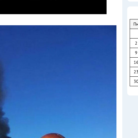
П
2
9
1
2
3