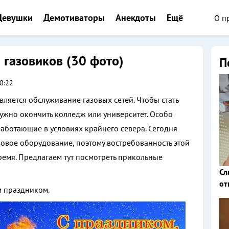
О п
Девушки
Демотиваторы
Анекдоты
Ещё
газовиков (30 фото)
П
0:22
ляется обслуживание газовых сетей. Чтобы стать
ужно окончить колледж или университет. Особо
аботающие в условиях крайнего севера. Сегодня
зовое оборудование, поэтому востребованность этой
ремя. Предлагаем тут посмотреть прикольные
Сл
от
 праздником.