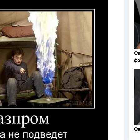
Сл
фо
Сл