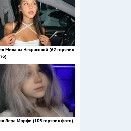
ив Миланы Некрасовой (62 горячих
то)
ив Лера Морфи (105 горячих фото)