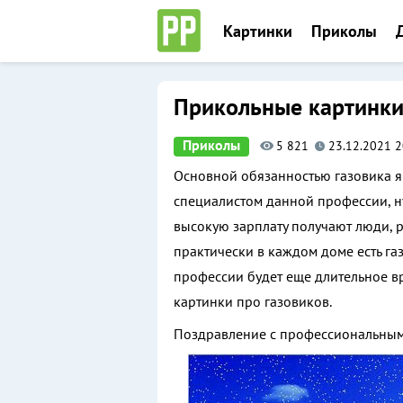
Перейти
Картинки
Приколы
к
содержимому
Приколы, фото и картинки
Прикольные картинки 
Приколы
5 821
23.12.2021 2
Основной обязанностью газовика яв
специалистом данной профессии, н
высокую зарплату получают люди, р
практически в каждом доме есть га
профессии будет еще длительное в
картинки про газовиков.
Поздравление с профессиональным