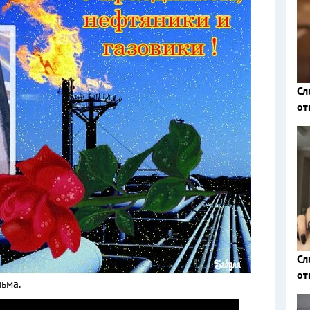
Сл
от
Сл
от
ьма.