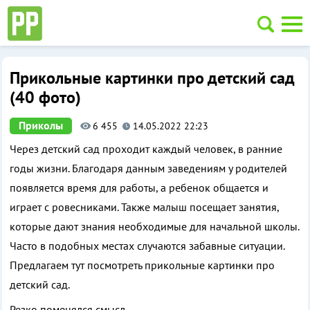
Перейти
к
содержимому
Приколы, фото и картинки
Прикольные картинки про детский сад
(40 фото)
Приколы
6 455
14.05.2022 22:23
Через детский сад проходит каждый человек, в ранние
годы жизни. Благодаря данным заведениям у родителей
появляется время для работы, а ребенок общается и
играет с ровесниками. Также малыш посещает занятия,
которые дают знания необходимые для начальной школы.
Часто в подобных местах случаются забавные ситуации.
Предлагаем тут посмотреть прикольные картинки про
детский сад.
Резко поменялся смысл.